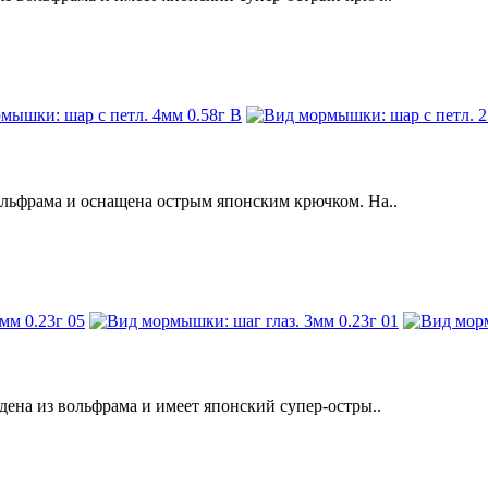
ьфрама и оснащена острым японским крючком. На..
на из вольфрама и имеет японский супер-остры..