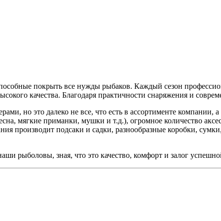
особные покрыть все нужды рыбаков. Каждый сезон профессион
сокого качества. Благодаря практичности снаряжения и совреме
ми, но это далеко не все, что есть в ассортименте компании, а
есна, мягкие приманки, мушки и т.д.), огромное количество аксе
пания производит подсаки и садки, разнообразные коробки, сумк
аши рыболовы, зная, что это качество, комфорт и залог успешн