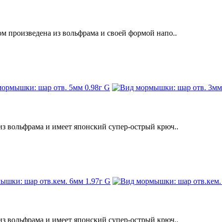
произведена из вольфрама и своей формой напо..
вольфрама и имеет японский супер-острый крюч..
вольфрама и имеет японский супер-острый крюч..