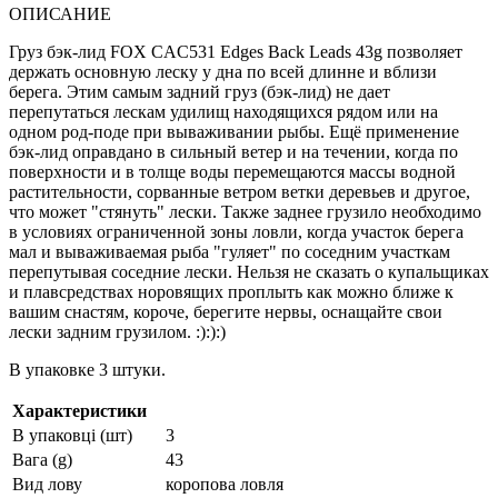
ОПИСАНИЕ
Груз бэк-лид FOX CAC531 Edges Back Leads 43g позволяет
держать основную леску у дна по всей длинне и вблизи
берега. Этим самым задний груз (бэк-лид) не дает
перепутаться лескам удилищ находящихся рядом или на
одном род-поде при вываживании рыбы. Ещё применение
бэк-лид оправдано в сильный ветер и на течении, когда по
поверхности и в толще воды перемещаются массы водной
растительности, сорванные ветром ветки деревьев и другое,
что может "стянуть" лески. Также заднее грузило необходимо
в условиях ограниченной зоны ловли, когда участок берега
мал и вываживаемая рыба "гуляет" по соседним участкам
перепутывая соседние лески. Нельзя не сказать о купальщиках
и плавсредствах норовящих проплыть как можно ближе к
вашим снастям, короче, берегите нервы, оснащайте свои
лески задним грузилом. :):):)
В упаковке 3 штуки.
Характеристики
В упаковці (шт)
3
Вага (g)
43
Вид лову
коропова ловля