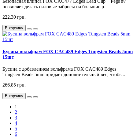
Безопасная клипса FOX CAC477 Edges Lead Clip + Pegs #7
позволяет делать силовые забросы на большие р..
222.30 грн.
В корзину
Бусина вольфрам FOX CAC489 Edges Tungsten Beads 5mm
15шт
Бусина с добавлением вольфрама FOX CAC489 Edges
Tungsten Beads 5mm придает дополнительный вес, чтобы..
266.85 грн.
В корзину
1
2
3
4
5
6