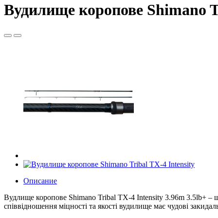
Вудилище коропове Shimano Tr
Описание
Вудлище коропове Shimano Tribal TX-4 Intensity 3.96m 3.5lb+ –
співвідношення міцності та якості вудилище має чудові закидал