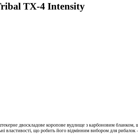
ibal TX-4 Intensity
 штекерне двоскладове коропове вудлище з карбоновим бланком, щ
ьні властивості, що робить його відмінним вибором для рибалок 