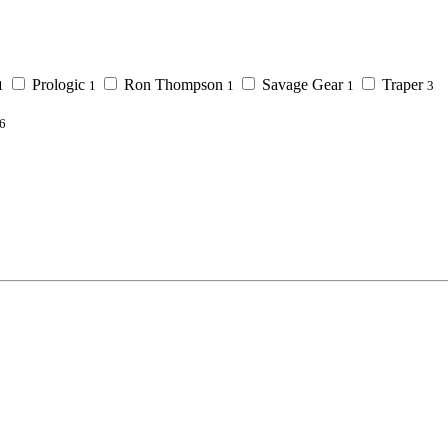
Prologic
Ron Thompson
Savage Gear
Traper
1
1
1
1
3
6