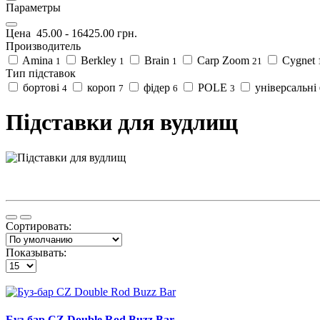
Параметры
Цена
45.00
-
16425.00
грн.
Производитель
Amina
Berkley
Brain
Carp Zoom
Cygnet
1
1
1
21
Тип підставок
бортові
короп
фідер
POLE
універсальні
4
7
6
3
Підставки для вудлищ
Сортировать:
Показывать:
Буз-бар CZ Double Rod Buzz Bar