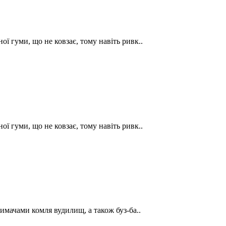
ї гуми, що не ковзає, тому навіть ривк..
ї гуми, що не ковзає, тому навіть ривк..
римачами комля вудилищ, а також буз-ба..