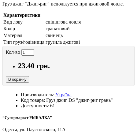
Груз джиг "Джиг-риг" используется при джиговой ловле.
Характеристики
Вид лову
спінінгова ловля
Колiр
гранатовий
Матеріал
свинець
Тип груз/годівниця
грузила джиговi
Кол-во
23.40 грн.
В корзину
Производитель:
Україна
Код товара: Груз джиг DS "джиг-риг грань"
Доступность: 61
“Супермаркет РЫБАЛКА”
Одесса, ул. Паустовского, 11А