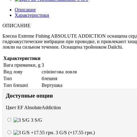
Описание
Характеристики
ОПИСАНИЕ
Блесна Extreme Fishing ABSOLUTE ADDICTION оснащена серде
гидроакустические вибрации при проводке, и привлекают хищн
ловли на сильном течении. Оснащена тройником Daiichi.
Характеристики
Вага приманки, g
3
Вид лову
спінінгова ловля
Тип
блешня
Тип блешні
Вертушка
Доступные опции
Цвет EF AbsoluteAddiction
3 S/G
3 G/S (+17.55 грн.)