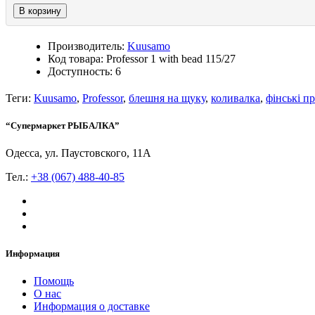
В корзину
Производитель:
Kuusamo
Код товара: Professor 1 with bead 115/27
Доступность: 6
Теги:
Kuusamo
,
Professor
,
блешня на щуку
,
коливалка
,
фінські п
“Супермаркет РЫБАЛКА”
Одесса, ул. Паустовского, 11А
Тел.:
+38 (067) 488-40-85
Информация
Помощь
О нас
Информация о доставке