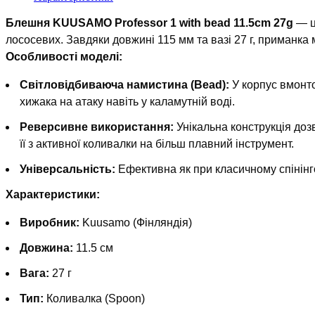
Блешня KUUSAMO Professor 1 with bead 11.5cm 27g
— ц
лососевих. Завдяки довжині 115 мм та вазі 27 г, приманка 
Особливості моделі:
Світловідбиваюча намистина (Bead):
У корпус вмонто
хижака на атаку навіть у каламутній воді.
Реверсивне використання:
Унікальна конструкція доз
її з активної коливалки на більш плавний інструмент.
Універсальність:
Ефективна як при класичному спінінгов
Характеристики:
Виробник:
Kuusamo (Фінляндія)
Довжина:
11.5 см
Вага:
27 г
Тип:
Коливалка (Spoon)