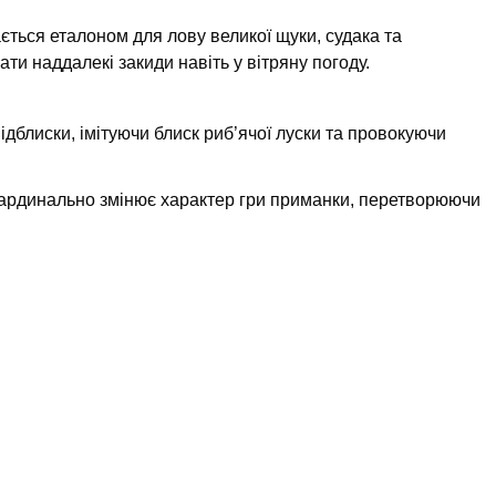
ться еталоном для лову великої щуки, судака та
ти наддалекі закиди навіть у вітряну погоду.
дблиски, імітуючи блиск риб’ячої луски та провокуючи
 кардинально змінює характер гри приманки, перетворюючи