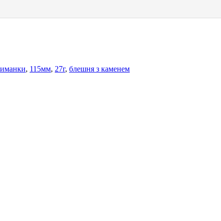
риманки
,
115мм
,
27г
,
блешня з каменем