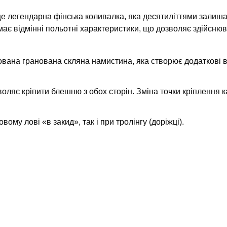
е легендарна фінська коливалка, яка десятиліттями залишає
має відмінні польотні характеристики, що дозволяє здійснюва
вана гранована скляна намистина, яка створює додаткові ві
воляє кріпити блешню з обох сторін. Зміна точки кріплення
ому лові «в закид», так і при тролінгу (доріжці).