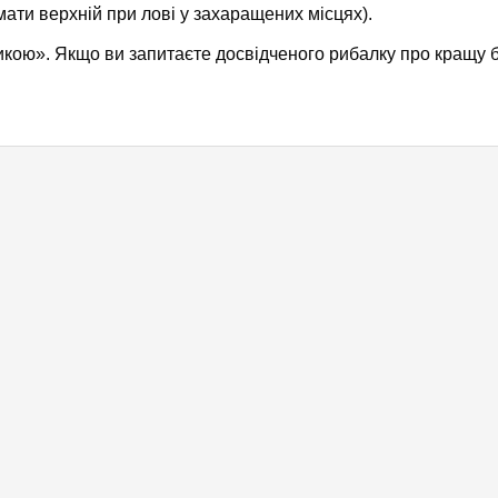
мати верхній при лові у захаращених місцях).
икою». Якщо ви запитаєте досвідченого рибалку про кращу 